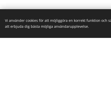
Namn
Vi använder cookies för att möjliggöra en korrekt funktion och 
att erbjuda dig bästa möjliga användarupplevelse.
E-post
Telefon
Datum för 
Meddelande (