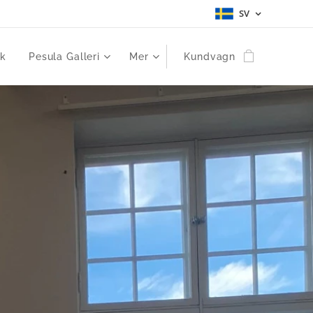
SV
ek
Pesula Galleri
Mer
Kundvagn