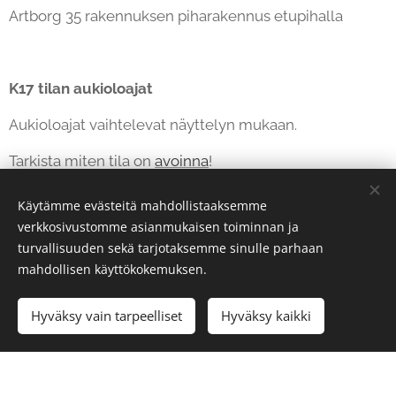
Artborg 35 rakennuksen piharakennus etupihalla
K17 tilan aukioloajat
Aukioloajat vaihtelevat näyttelyn mukaan.
Tarkista miten tila on
avoinna
!
Käytämme evästeitä mahdollistaaksemme
verkkosivustomme asianmukaisen toiminnan ja
turvallisuuden sekä tarjotaksemme sinulle parhaan
mahdollisen käyttökokemuksen.
Hyväksy vain tarpeelliset
Hyväksy kaikki