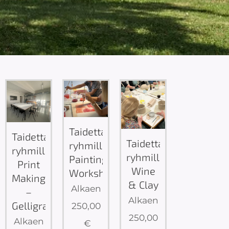
Taidetta
Taidetta
Taidetta
ryhmille:
ryhmille:
ryhmille:
Painting
Print
Wine
Workshop
Making
& Clay
Alkaen
–
Alkaen
Gelligrafiikkaa
250,00
250,00
Alkaen
€