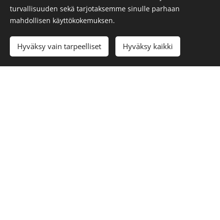
turvallisuuden sekä tarjotaksemme sinulle parhaan
Nikkilässä Artborg35:ssä
mahdollisen käyttökokemuksen.
Hyväksy vain tarpeelliset
Hyväksy kaikki
Pilvilinnantie 2, 04130 Sipoo
358 45 200 7121
+
taidelainaamo@sipoontaiteilijat.f
i
facebook
instagram