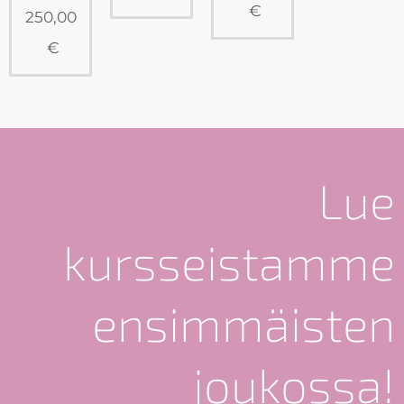
€
250,00
€
Lue
kursseistamme
ensimmäisten
joukossa!