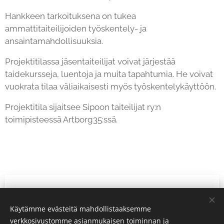
Hankkeen tarkoituksena on tukea
ammattitaiteilijoiden työskentely- ja
ansaintamahdollisuuksia.
Projektitilassa jäsentaiteilijat voivat järjestää
taidekursseja, luentoja ja muita tapahtumia. He voivat
vuokrata tilaa väliaikaisesti myös työskentelykäyttöön.
Projektitila sijaitsee Sipoon taiteilijat ry:n
toimipisteessä Artborg35:ssä.
Projektitila sijaitsee Sipoon
Käytämme evästeitä mahdollistaaksemme
verkkosivustomme asianmukaisen toiminnan ja