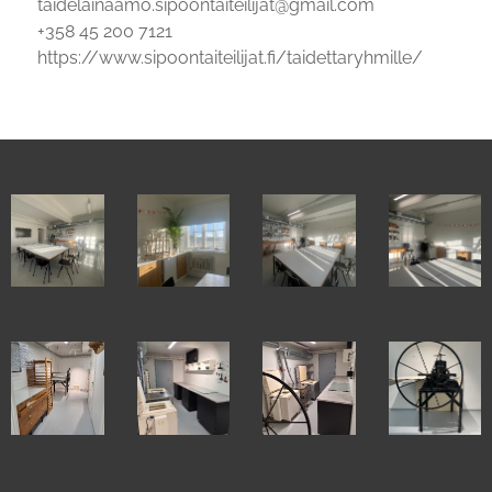
📧 taidelainaamo.sipoontaiteilijat@gmail.com
📞 +358 45 200 7121
🌐 https://www.sipoontaiteilijat.fi/taidettaryhmille/