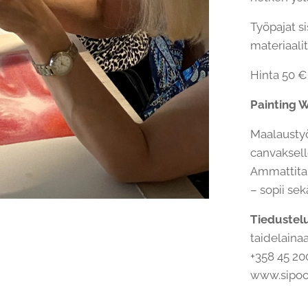
Työpajat si
materiaalit
Hinta 50 €
Painting 
Maalaustyö
canvaksell
Ammattitait
– sopii se
Tiedustelu
taidelainaa
+358 45 20
www.sipoon