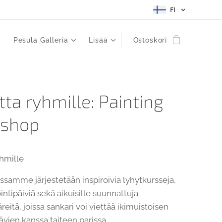
FI
Pesula Galleria
Lisää
Ostoskori
tta ryhmille: Painting
shop
yhmille
assamme järjestetään inspiroivia lyhytkursseja,
ntipäiviä sekä aikuisille suunnattuja
reitä, joissa sankari voi viettää ikimuistoisen
ävien kanssa taiteen parissa.