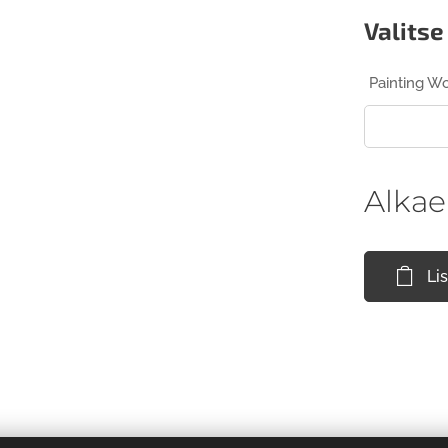
Valitse
Painting W
Alka
Li