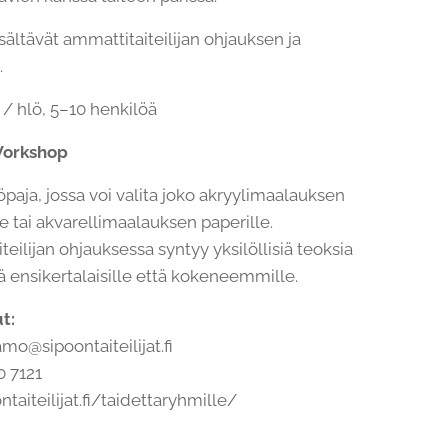
sältävät ammattitaiteilijan ohjauksen ja
.
 / hlö, 5–10 henkilöä
Workshop
paja, jossa voi valita joko akryylimaalauksen
e tai akvarellimaalauksen paperille.
eilijan ohjauksessa syntyy yksilöllisiä teoksia
kä ensikertalaisille että kokeneemmille.
t:
mo@sipoontaiteilijat.fi
0 7121
taiteilijat.fi/taidettaryhmille/