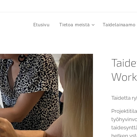
Etusivu
Tietoa meistä
Taidelainaamo
Taide
Work
Taidetta r
Projektitil
työhyvinvoi
taidesynttä
hetken yst