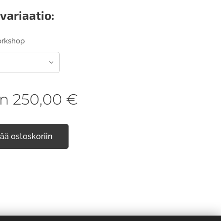
 variaatio:
orkshop
en
250,00
€
sää ostoskoriin