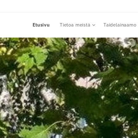
Etusivu
Tietoa meistä
Taidelainaamo