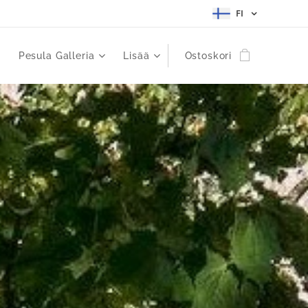
FI
Pesula Galleria
Lisää
Ostoskori